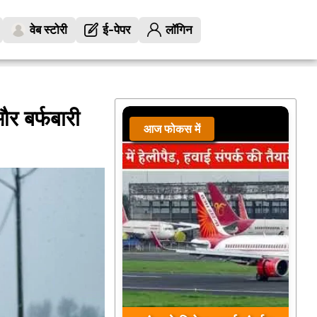
वेब स्टोरी
ई-पेपर
लॉगिन
और बर्फबारी
आज फोकस में