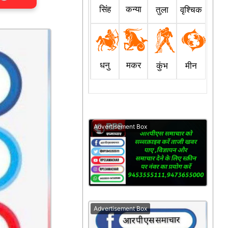
सिंह
कन्या
तुला
वृश्चिक
धनु
मकर
कुंभ
मीन
Advertisement Box
Advertisement Box