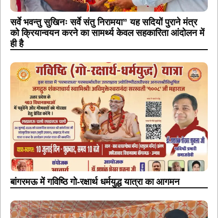
सर्वे भवन्तु सुखिनः सर्वे संतु निरामया” यह सदियों पुराने मंत्र
को क्रियान्वयन करने का सामर्थ्य केवल सहकारिता आंदोलन में
ही है
बांगरमऊ में गविष्ठि गो-रक्षार्थ धर्मयुद्ध यात्रा का आगमन