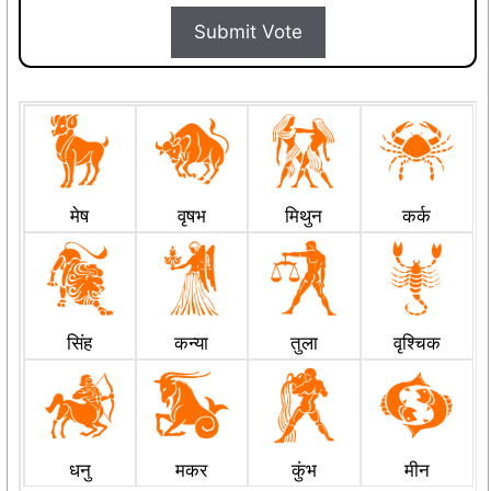
Submit Vote
मेष
वृषभ
मिथुन
कर्क
सिंह
कन्या
तुला
वृश्चिक
धनु
मकर
कुंभ
मीन