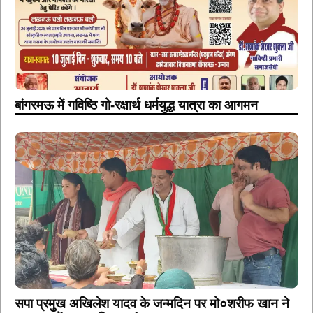
बांगरमऊ में गविष्ठि गो-रक्षार्थ धर्मयुद्ध यात्रा का आगमन
सपा प्रमुख अखिलेश यादव के जन्मदिन पर मो०शरीफ खान ने