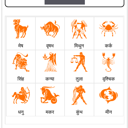
मेष
वृषभ
मिथुन
कर्क
सिंह
कन्या
तुला
वृश्चिक
धनु
मकर
कुंभ
मीन