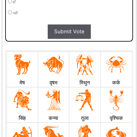
हाँ
नहीं
Submit Vote
मेष
वृषभ
मिथुन
कर्क
सिंह
कन्या
तुला
वृश्चिक