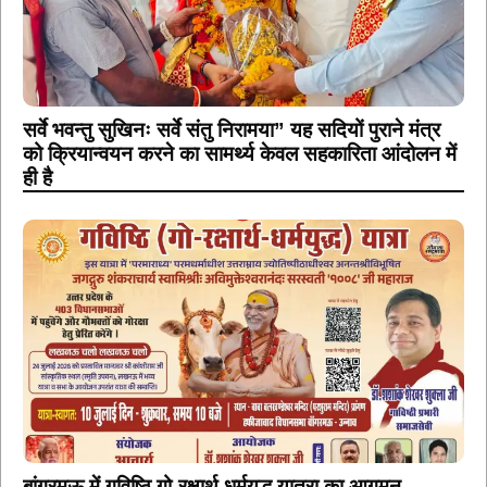
सर्वे भवन्तु सुखिनः सर्वे संतु निरामया” यह सदियों पुराने मंत्र
को क्रियान्वयन करने का सामर्थ्य केवल सहकारिता आंदोलन में
ही है
बांगरमऊ में गविष्ठि गो-रक्षार्थ धर्मयुद्ध यात्रा का आगमन