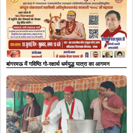
बांगरमऊ में गविष्ठि गो-रक्षार्थ धर्मयुद्ध यात्रा का आगमन