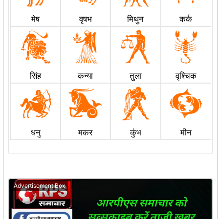
मेष
वृषभ
मिथुन
कर्क
सिंह
कन्या
तुला
वृश्चिक
धनु
मकर
कुंभ
मीन
Advertisement Box