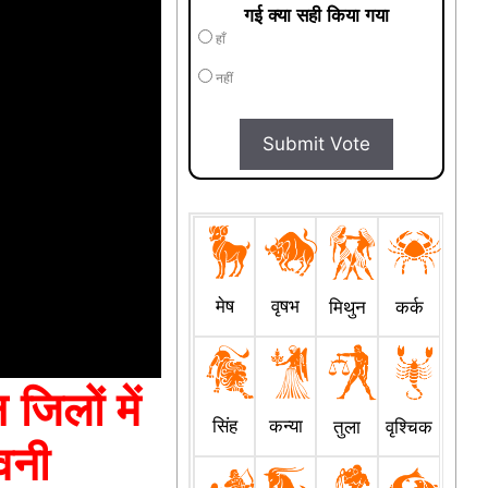
गई क्या सही किया गया
हाँ
नहीं
Submit Vote
मेष
वृषभ
मिथुन
कर्क
जिलों में
सिंह
कन्या
तुला
वृश्चिक
वनी