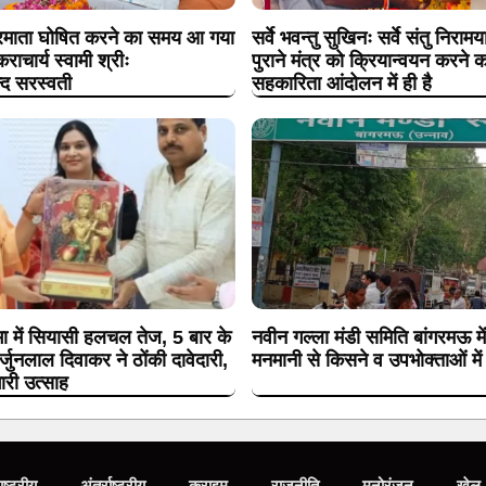
ट्रमाता घोषित करने का समय आ गया
सर्वे भवन्तु सुखिनः सर्वे संतु निरा
कराचार्य स्वामी श्रीः
पुराने मंत्र को क्रियान्वयन करने क
न्द सरस्वती
सहकारिता आंदोलन में ही है
ा में सियासी हलचल तेज, 5 बार के
नवीन गल्ला मंडी समिति बांगरमऊ मे
्जुनलाल दिवाकर ने ठोंकी दावेदारी,
मनमानी से किसने व उपभोक्ताओं में
भारी उत्साह
ाष्ट्रीय
अंतर्राष्ट्रीय
क्राइम
राजनीति
मनोरंजन
खेल