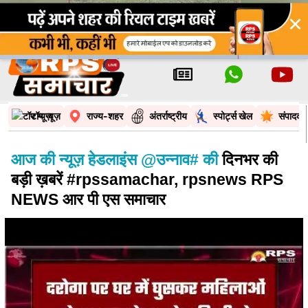
×
टॉप न्यूज़
राज्य-शहर
अंतर्राष्ट्रीय
स्पोर्ट्स खेल
संपादकी
आज की न्यूज़ हेडलाइंस @उन्नाव# की
दिनभर की
बड़ी ख़बरें #rpssamachar, rpsnews RPS
NEWS आर पी एस समाचार