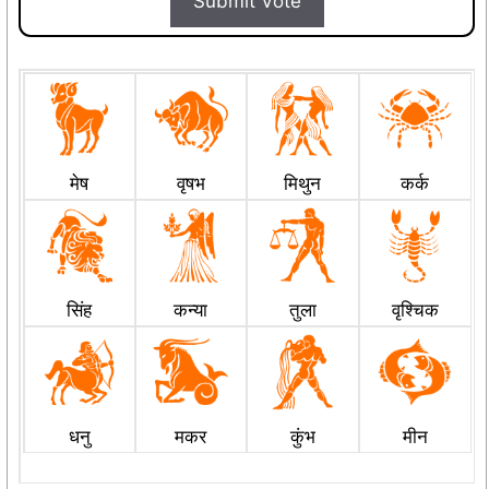
Submit Vote
मेष
वृषभ
मिथुन
कर्क
सिंह
कन्या
तुला
वृश्चिक
धनु
मकर
कुंभ
मीन