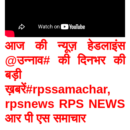
आज की न्यूज़ हेडलाइंस
@उन्नाव# की दिनभर की
बड़ी
ख़बरें#rpssamachar,
rpsnews RPS NEWS
आर पी एस समाचार