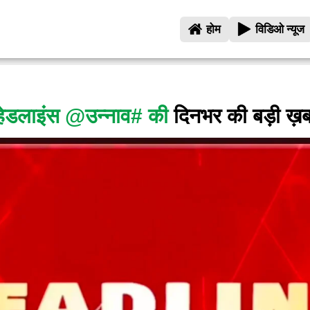
होम
विडिओ न्यूज
हेडलाइंस @उन्नाव# की
दिनभर की बड़ी ख़बर