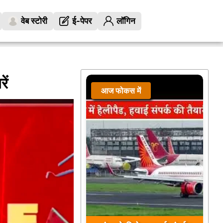
वेब स्टोरी
ई-पेपर
लॉगिन
ें
आज फोकस में