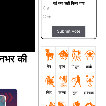
गई क्या सही किया गया
हाँ
नहीं
Submit Vote
िनभर की
मेष
वृषभ
मिथुन
कर्क
सिंह
कन्या
तुला
वृश्चिक