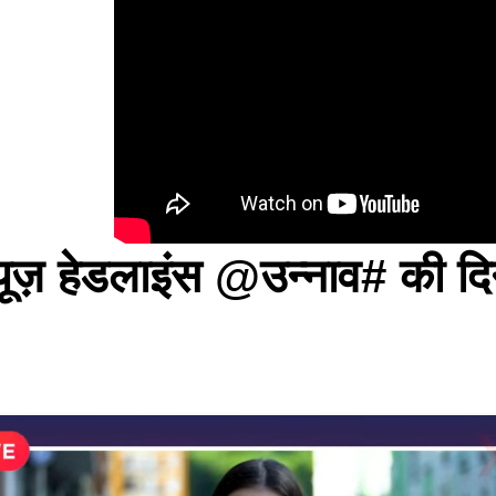
यूज़ हेडलाइंस @उन्नाव# की द