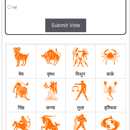
नहीं
Submit Vote
मेष
वृषभ
मिथुन
कर्क
सिंह
कन्या
तुला
वृश्चिक