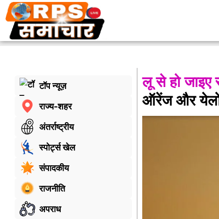
लू से हो जाइ
टॉप न्यूज़
ऑरेंज और येलो
राज्य-शहर
अंतर्राष्ट्रीय
स्पोर्ट्स खेल
संपादकीय
राजनीति
अपराध