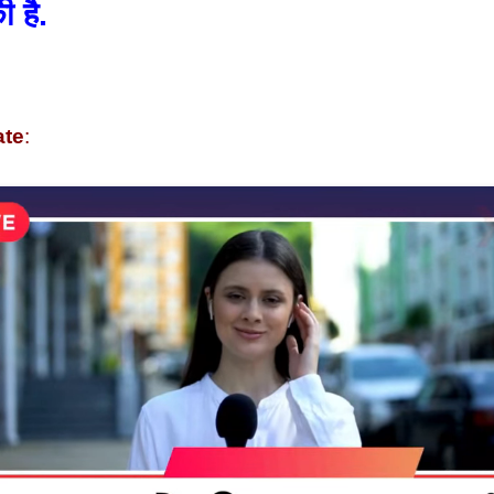
ी है.
ate
: