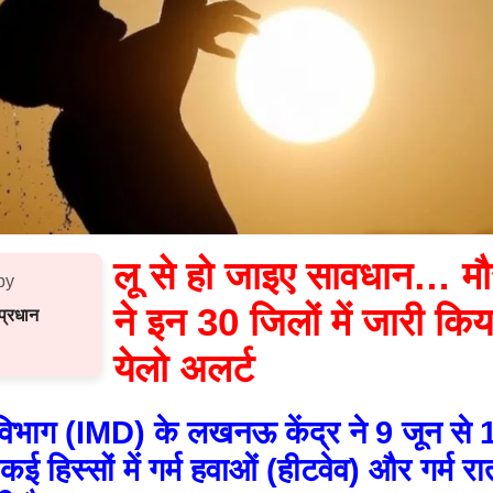
लू से हो जाइए सावधान… म
by
ने इन 30 जिलों में जारी कि
्रधान
येलो अलर्ट
िभाग (IMD) के लखनऊ केंद्र ने 9 जून से
 कई हिस्सों में गर्म हवाओं (हीटवेव) और गर्म र