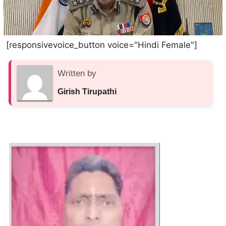
[responsivevoice_button voice="Hindi Female"]
Written by
Girish Tirupathi