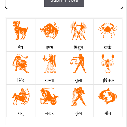
मेष
वृषभ
मिथुन
कर्क
सिंह
कन्या
तुला
वृश्चिक
धनु
मकर
कुंभ
मीन