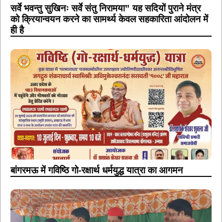
सर्वे भवन्तु सुखिनः सर्वे संतु निरामया” यह सदियों पुराने मंत्र
को क्रियान्वयन करने का सामर्थ्य केवल सहकारिता आंदोलन में
ही है
बांगरमऊ में गविष्ठि गो-रक्षार्थ धर्मयुद्ध यात्रा का आगमन