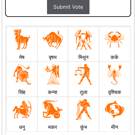
Submit Vote
मेष
वृषभ
मिथुन
कर्क
सिंह
कन्या
तुला
वृश्चिक
धनु
मकर
कुंभ
मीन