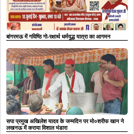
बांगरमऊ में गविष्ठि गो-रक्षार्थ धर्मयुद्ध यात्रा का आगमन
सपा प्रमुख अखिलेश यादव के जन्मदिन पर मो०शरीफ खान ने
लखनऊ में कराया विशाल भंडारा