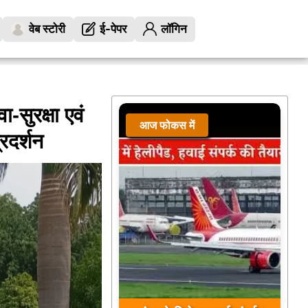
वेब स्टोरी
ई-पेपर
लॉगिन
वा-सुरक्षा एवं
आज फोकस में
्रदर्शन