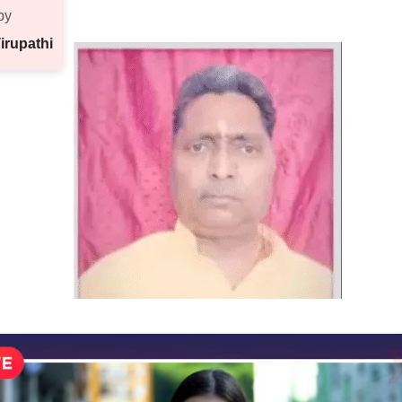
by
Tirupathi