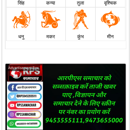
सिंह
कन्या
तुला
वृश्चिक
धनु
मकर
कुंभ
मीन
Advertisement Box