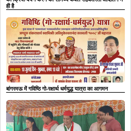
ही है
बांगरमऊ में गविष्ठि गो-रक्षार्थ धर्मयुद्ध यात्रा का आगमन