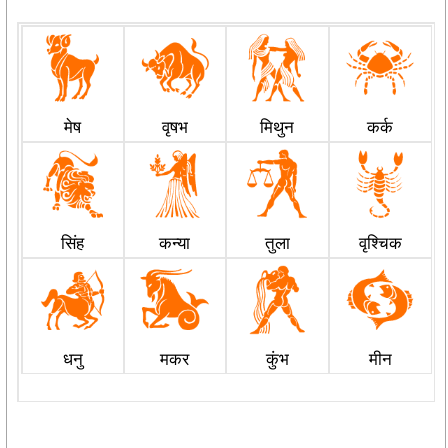
मेष
वृषभ
मिथुन
कर्क
सिंह
कन्या
तुला
वृश्चिक
धनु
मकर
कुंभ
मीन