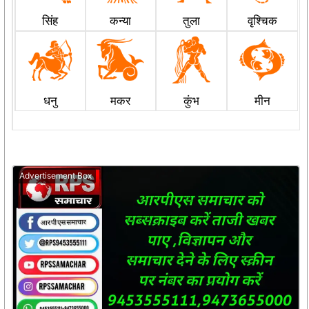
सिंह
कन्या
तुला
वृश्चिक
धनु
मकर
कुंभ
मीन
Advertisement Box