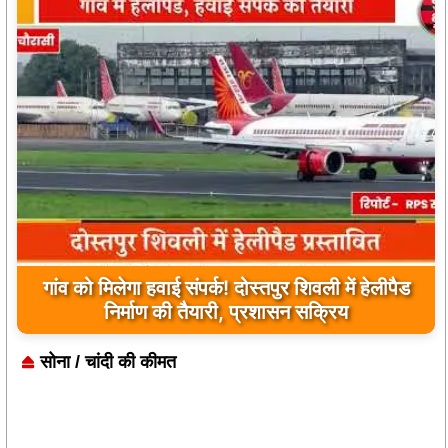
गांव को मिलेगा हवाई संपर्क! दोस्तपुर शिवली में हेलीपैड
यूपी के बहराइच में बड़ा हादसा, कौड़ियाला नदी में नाव
पलटी, 17 लापता, एक का शव मिला
निर्माण की तैयारी, प्रशासन सक्रिय
सोना / चांदी की कीमत