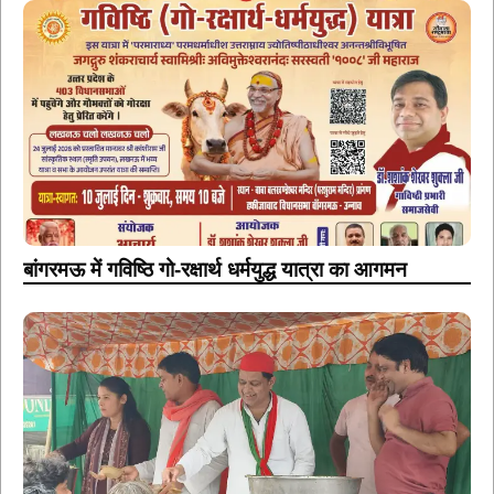
बांगरमऊ में गविष्ठि गो-रक्षार्थ धर्मयुद्ध यात्रा का आगमन