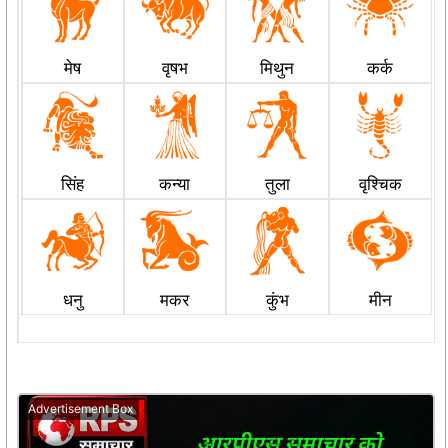
मेष
वृषभ
मिथुन
कर्क
सिंह
कन्या
तुला
वृश्चिक
धनु
मकर
कुंभ
मीन
Advertisement Box