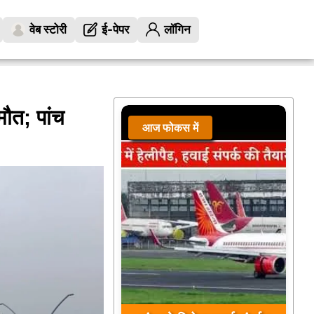
वेब स्टोरी
ई-पेपर
लॉगिन
मौत; पांच
आज फोकस में