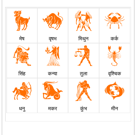
मेष
वृषभ
मिथुन
कर्क
सिंह
कन्या
तुला
वृश्चिक
धनु
मकर
कुंभ
मीन