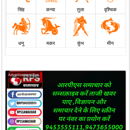
सिंह
कन्या
तुला
वृश्चिक
धनु
मकर
कुंभ
मीन
Advertisement Box