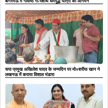
बांगरमऊ में गविष्ठि गो-रक्षार्थ धर्मयुद्ध यात्रा का आगमन
सपा प्रमुख अखिलेश यादव के जन्मदिन पर मो०शरीफ खान ने
लखनऊ में कराया विशाल भंडारा