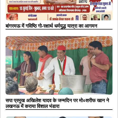
बांगरमऊ में गविष्ठि गो-रक्षार्थ धर्मयुद्ध यात्रा का आगमन
सपा प्रमुख अखिलेश यादव के जन्मदिन पर मो०शरीफ खान ने
लखनऊ में कराया विशाल भंडारा