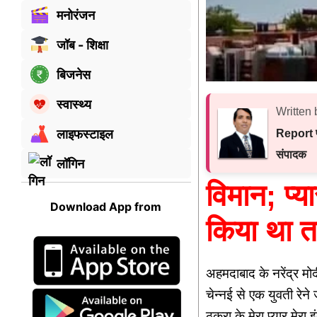
मनोरंजन
जॉब - शिक्षा
बिजनेस
स्वास्थ्य
Written 
लाइफस्टाइल
Report प
संपादक
लॉगिन
विमान; प्य
Download App from
किया था त
अहमदाबाद के नरेंद्र मोद
चेन्नई से एक युवती रेने
ठुकरा के मेरा प्यार मे