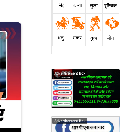
सिंह
कन्या
तुला
वृश्चिक
धनु
मकर
कुंभ
मीन
Advertisement Box
Advertisement Box