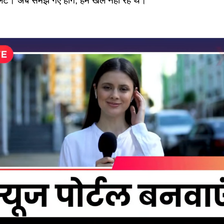
यलट। अब समझ गए होगे, हम खेल नहीं रहे थे।