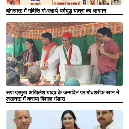
बांगरमऊ में गविष्ठि गो-रक्षार्थ धर्मयुद्ध यात्रा का आगमन
सपा प्रमुख अखिलेश यादव के जन्मदिन पर मो०शरीफ खान ने
लखनऊ में कराया विशाल भंडारा