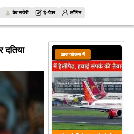
वेब स्टोरी
ई-पेपर
लॉगिन
र दतिया
आज फोकस में