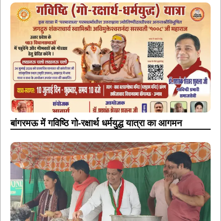
बांगरमऊ में गविष्ठि गो-रक्षार्थ धर्मयुद्ध यात्रा का आगमन