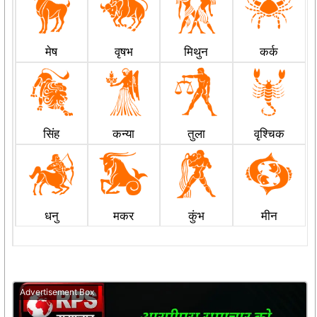
मेष
वृषभ
मिथुन
कर्क
सिंह
कन्या
तुला
वृश्चिक
धनु
मकर
कुंभ
मीन
Advertisement Box