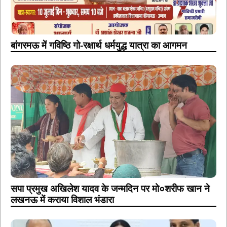
बांगरमऊ में गविष्ठि गो-रक्षार्थ धर्मयुद्ध यात्रा का आगमन
सपा प्रमुख अखिलेश यादव के जन्मदिन पर मो०शरीफ खान ने
लखनऊ में कराया विशाल भंडारा