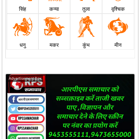
सिंह
कन्या
तुला
वृश्चिक
धनु
मकर
कुंभ
मीन
Advertisement Box